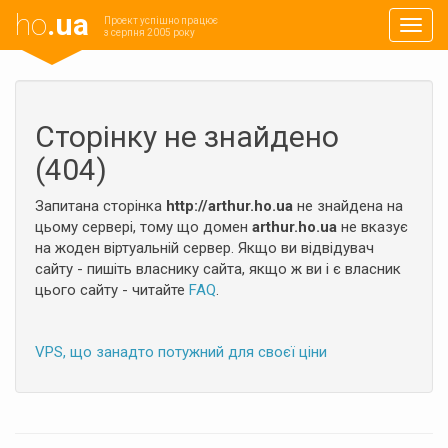
ho
.ua
Проект успішно працює
Навиг
з серпня 2005 року
Сторінку не знайдено
(404)
Запитана сторінка
http://arthur.ho.ua
не знайдена на
цьому сервері, тому що домен
arthur.ho.ua
не вказує
на жоден віртуальній сервер. Якщо ви відвідувач
сайту - пишіть власнику сайта, якщо ж ви і є власник
цього сайту - читайте
FAQ
.
VPS, що занадто потужний для своєї ціни